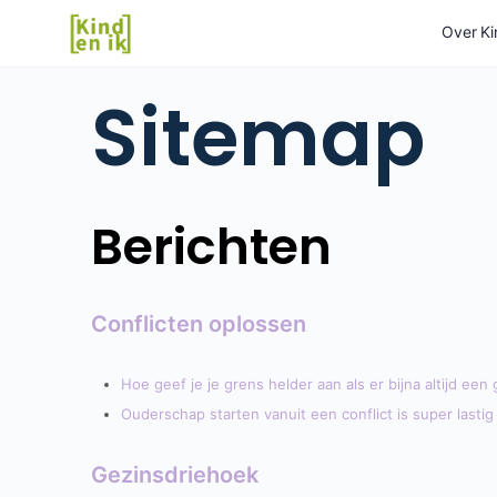
Over Ki
Sitemap
Berichten
Conflicten oplossen
Hoe geef je je grens helder aan als er bijna altijd e
Ouderschap starten vanuit een conflict is super lastig
Gezinsdriehoek