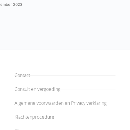
vember 2023
Contact
Consult en vergoeding
Algemene voorwaarden en Privacy verklaring
Klachtenprocedure