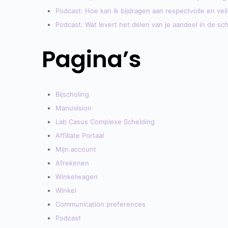
Podcast: Hoe kan ik bijdragen aan respectvolle en vei
Podcast: Wat levert het delen van je aandeel in de sc
Pagina’s
Bijscholing
Manuvision
Lab Casus Complexe Scheiding
Affiliate Portaal
Mijn account
Afrekenen
Winkelwagen
Winkel
Communication preferences
Podcast