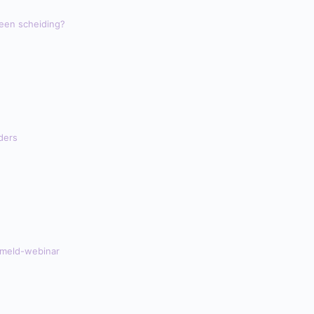
een scheiding?
ders
nmeld-webinar