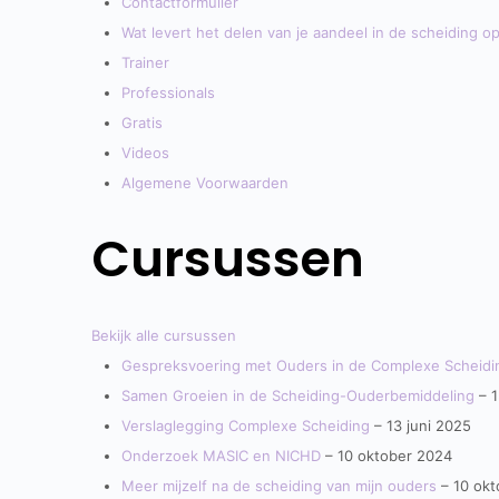
Contactformulier
Wat levert het delen van je aandeel in de scheiding o
Trainer
Professionals
Gratis
Videos
Algemene Voorwaarden
Cursussen
Bekijk alle cursussen
Gespreksvoering met Ouders in de Complexe Scheidi
Samen Groeien in de Scheiding-Ouderbemiddeling
– 1
Verslaglegging Complexe Scheiding
– 13 juni 2025
Onderzoek MASIC en NICHD
– 10 oktober 2024
Meer mijzelf na de scheiding van mijn ouders
– 10 okt