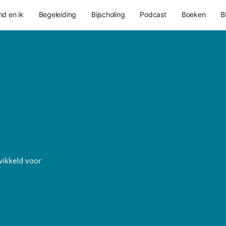
nd en ik
Begeleiding
Bijscholing
Podcast
Boeken
B
wikkeld voor