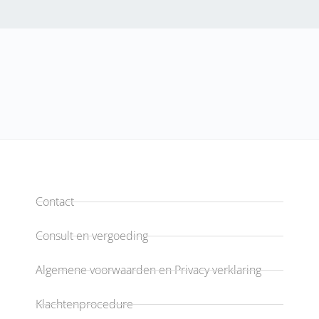
Contact
Consult en vergoeding
Algemene voorwaarden en Privacy verklaring
Klachtenprocedure