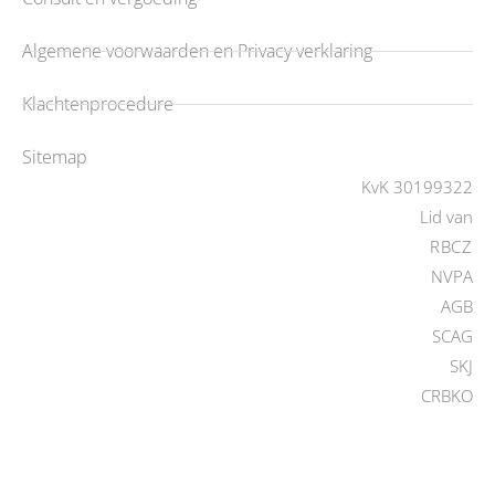
Algemene voorwaarden en Privacy verklaring
Klachtenprocedure
Sitemap
KvK 30199322
Lid van
RBCZ
NVPA
AGB
SCAG
SKJ
CRBKO