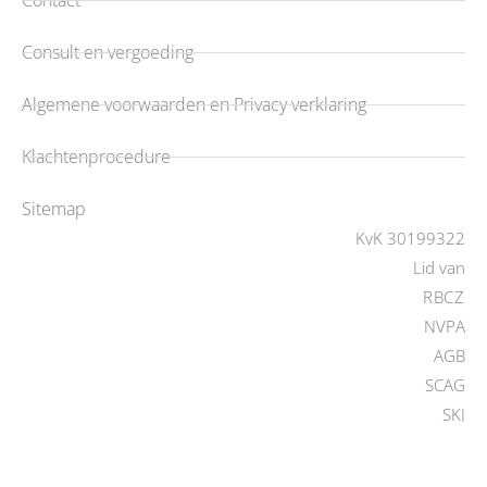
Contact
Consult en vergoeding
Algemene voorwaarden en Privacy verklaring
Klachtenprocedure
Sitemap
KvK 30199322
Lid van
RBCZ
NVPA
AGB
SCAG
SKJ
CRBKO