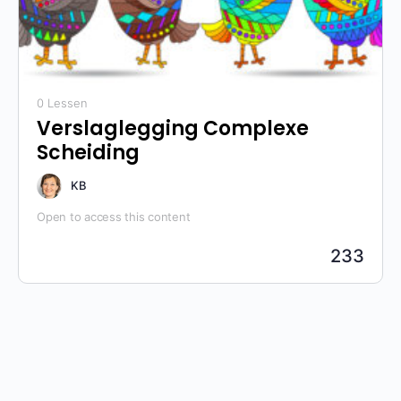
0 Lessen
Verslaglegging Complexe
Scheiding
KB
Open to access this content
233